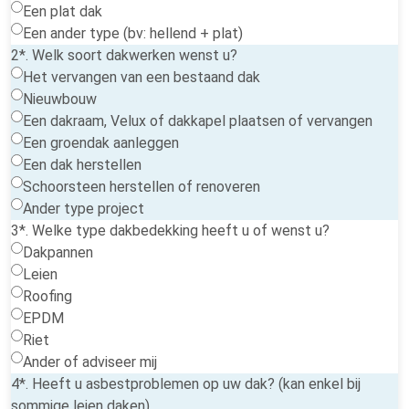
Een plat dak
Een ander type (bv: hellend + plat)
2*. Welk soort dakwerken wenst u?
Het vervangen van een bestaand dak
Nieuwbouw
Een dakraam, Velux of dakkapel plaatsen of vervangen
Een groendak aanleggen
Een dak herstellen
Schoorsteen herstellen of renoveren
Ander type project
3*. Welke type dakbedekking heeft u of wenst u?
Dakpannen
Leien
Roofing
EPDM
Riet
Ander of adviseer mij
4*. Heeft u asbestproblemen op uw dak? (kan enkel bij
sommige leien daken)