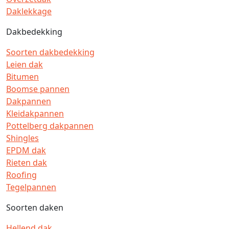
Daklekkage
Dakbedekking
Soorten dakbedekking
Leien dak
Bitumen
Boomse pannen
Dakpannen
Kleidakpannen
Pottelberg dakpannen
Shingles
EPDM dak
Rieten dak
Roofing
Tegelpannen
Soorten daken
Hellend dak